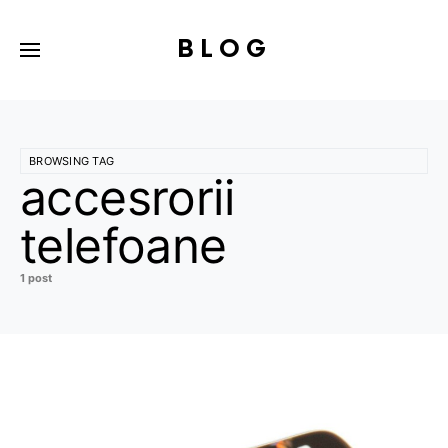
BLOG
BROWSING TAG
accesrorii
telefoane
1 post