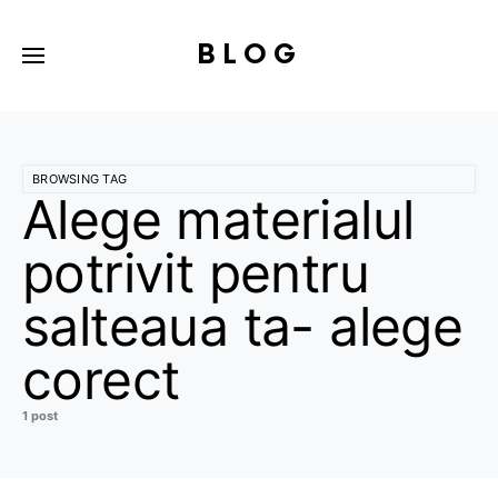
BLOG
BROWSING TAG
Alege materialul
potrivit pentru
salteaua ta- alege
corect
1 post