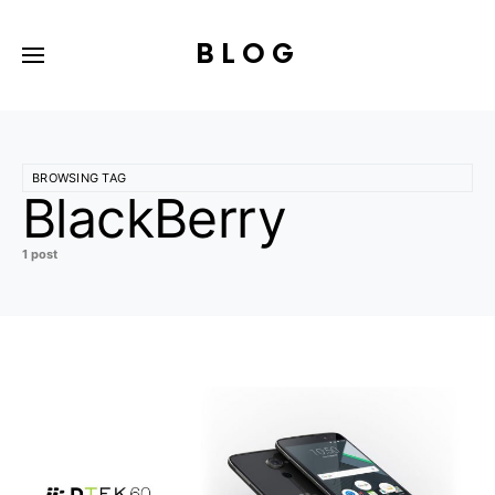
BLOG
BROWSING TAG
BlackBerry
1 post