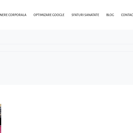
INERE CORPORALA
OPTIMIZARE GOOGLE
SFATURI SANATATE
BLOG
CONTAC
n