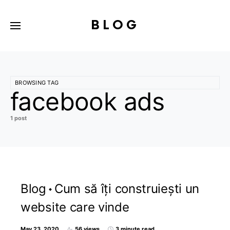
BLOG
BROWSING TAG
facebook ads
1 post
Blog
Cum să îți construiești un
website care vinde
May 23, 2020
56 views
3 minute read