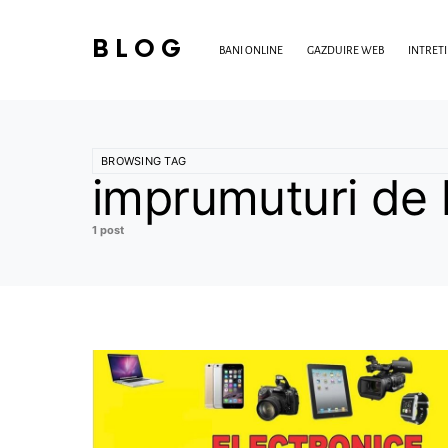
BLOG
BANI ONLINE
GAZDUIRE WEB
INTRET
BROWSING TAG
imprumuturi de 
1 post