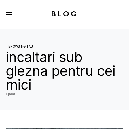
BLOG
BROWSING TAG
incaltari sub
glezna pentru cei
mici
1 post