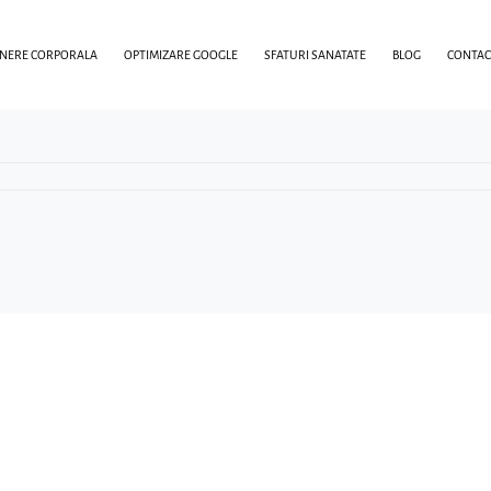
INERE CORPORALA
OPTIMIZARE GOOGLE
SFATURI SANATATE
BLOG
CONTAC