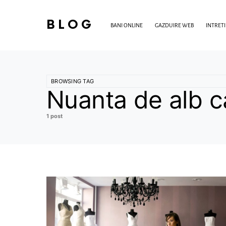
BLOG
BANI ONLINE
GAZDUIRE WEB
INTRET
BROWSING TAG
Nuanta de alb ca
1 post