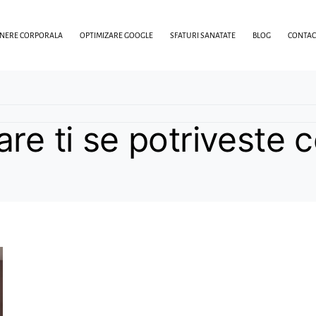
INERE CORPORALA
OPTIMIZARE GOOGLE
SFATURI SANATATE
BLOG
CONTAC
re ti se potriveste c