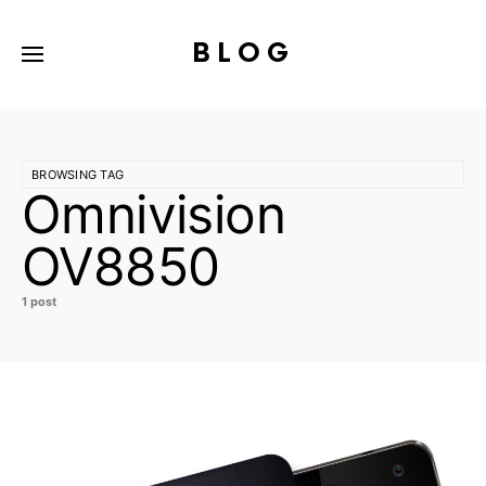
BLOG
BROWSING TAG
Omnivision
OV8850
1 post