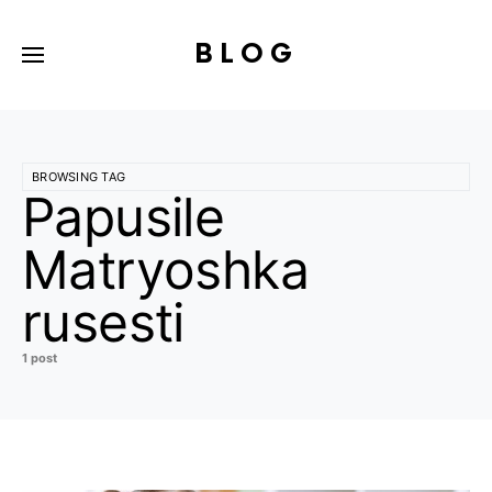
BLOG
BROWSING TAG
Papusile
Matryoshka
rusesti
1 post