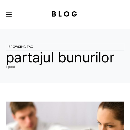
BLOG
BROWSING TAG
partajul bunurilor
1 post