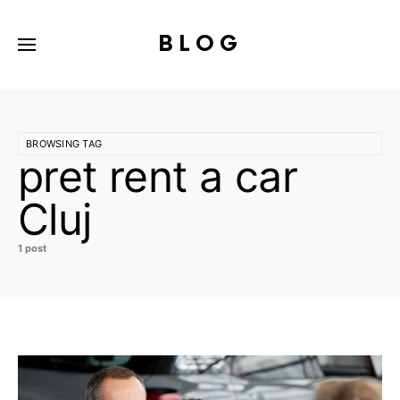
BLOG
BROWSING TAG
pret rent a car
Cluj
1 post