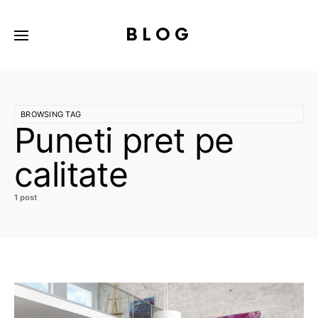
BLOG
BROWSING TAG
Puneti pret pe
calitate
1 post