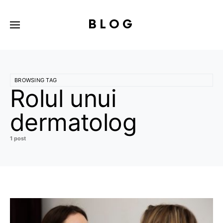
BLOG
BROWSING TAG
Rolul unui
dermatolog
1 post