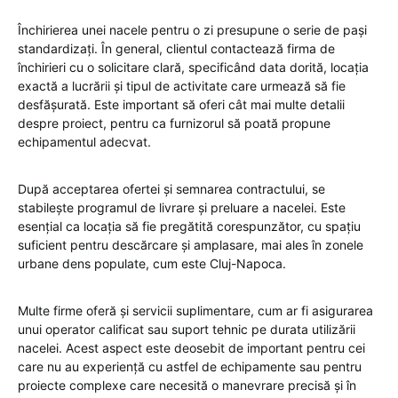
Închirierea unei nacele pentru o zi presupune o serie de pași
standardizați. În general, clientul contactează firma de
închirieri cu o solicitare clară, specificând data dorită, locația
exactă a lucrării și tipul de activitate care urmează să fie
desfășurată. Este important să oferi cât mai multe detalii
despre proiect, pentru ca furnizorul să poată propune
echipamentul adecvat.
După acceptarea ofertei și semnarea contractului, se
stabilește programul de livrare și preluare a nacelei. Este
esențial ca locația să fie pregătită corespunzător, cu spațiu
suficient pentru descărcare și amplasare, mai ales în zonele
urbane dens populate, cum este Cluj-Napoca.
Multe firme oferă și servicii suplimentare, cum ar fi asigurarea
unui operator calificat sau suport tehnic pe durata utilizării
nacelei. Acest aspect este deosebit de important pentru cei
care nu au experiență cu astfel de echipamente sau pentru
proiecte complexe care necesită o manevrare precisă și în