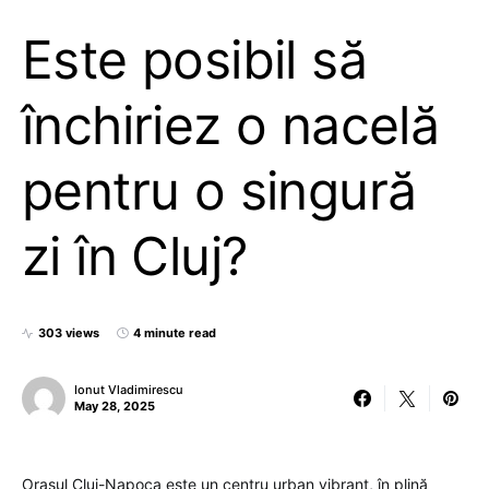
Este posibil să
închiriez o nacelă
pentru o singură
zi în Cluj?
303 views
4 minute read
Ionut Vladimirescu
May 28, 2025
Orașul Cluj-Napoca este un centru urban vibrant, în plină