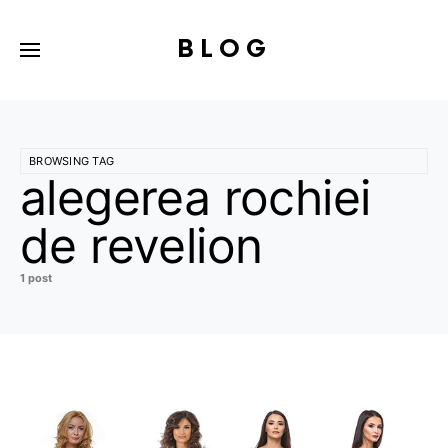
BLOG
BROWSING TAG
alegerea rochiei
de revelion
1 post