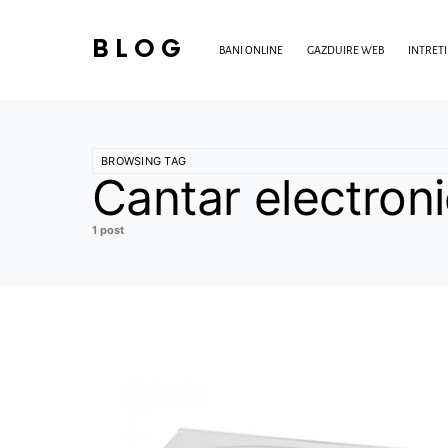
BLOG
BANI ONLINE
GAZDUIRE WEB
INTRET
BROWSING TAG
Cantar electron
1 post