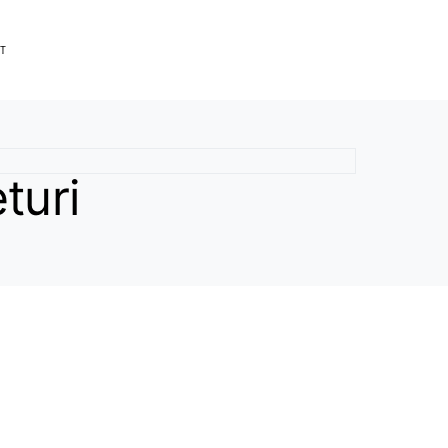
T
turi