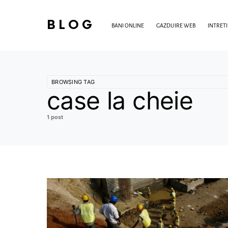
BLOG
BANI ONLINE
GAZDUIRE WEB
INTRET
BROWSING TAG
case la cheie
1 post