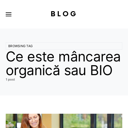
BLOG
BROWSING TAG
Ce este mâncarea
organică sau BIO
1 post