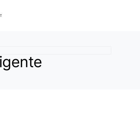
T
igente