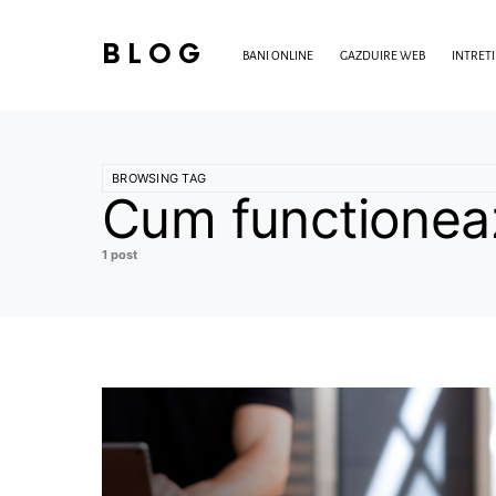
BLOG
BANI ONLINE
GAZDUIRE WEB
INTRET
BROWSING TAG
Cum functioneaz
1 post