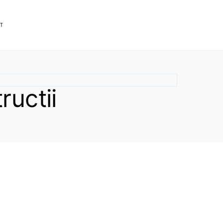
T
ructii