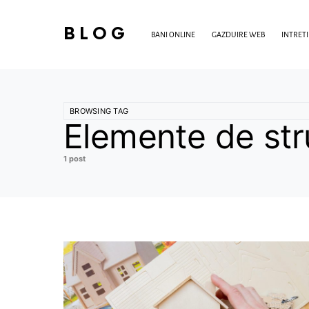
BLOG
BANI ONLINE
GAZDUIRE WEB
INTRET
BROWSING TAG
Elemente de stru
1 post