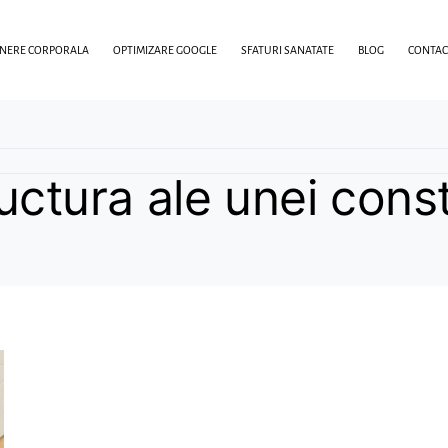
INERE CORPORALA
OPTIMIZARE GOOGLE
SFATURI SANATATE
BLOG
CONTAC
ctura ale unei const