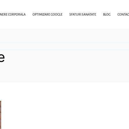
INERE CORPORALA
OPTIMIZARE GOOGLE
SFATURI SANATATE
BLOG
CONTAC
e