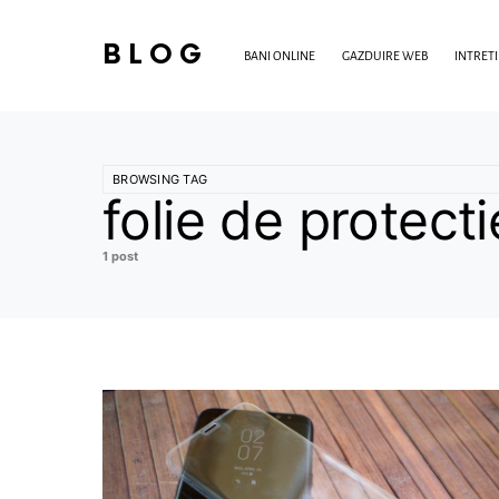
BLOG
BANI ONLINE
GAZDUIRE WEB
INTRET
BROWSING TAG
folie de protecti
1 post