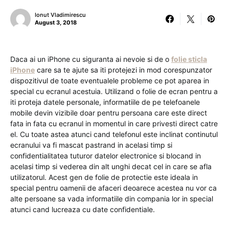
Ionut Vladimirescu
August 3, 2018
Daca ai un iPhone cu siguranta ai nevoie si de o
folie sticla
iPhone
care sa te ajute sa iti protejezi in mod corespunzator
dispozitivul de toate eventualele probleme ce pot aparea in
special cu ecranul acestuia. Utilizand o folie de ecran pentru a
iti proteja datele personale, informatiile de pe telefoanele
mobile devin vizibile doar pentru persoana care este direct
fata in fata cu ecranul in momentul in care privesti direct catre
el. Cu toate astea atunci cand telefonul este inclinat continutul
ecranului va fi mascat pastrand in acelasi timp si
confidentialitatea tuturor datelor electronice si blocand in
acelasi timp si vederea din alt unghi decat cel in care se afla
utilizatorul. Acest gen de folie de protectie este ideala in
special pentru oamenii de afaceri deoarece acestea nu vor ca
alte persoane sa vada informatiile din compania lor in special
atunci cand lucreaza cu date confidentiale.