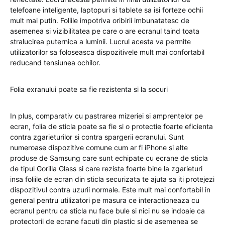
telefoane inteligente, laptopuri si tablete sa isi forteze ochii
mult mai putin. Foliile impotriva oribirii imbunatatesc de
asemenea si vizibilitatea pe care o are ecranul taind toata
stralucirea puternica a luminii. Lucrul acesta va permite
utilizatorilor sa foloseasca dispozitivele mult mai confortabil
reducand tensiunea ochilor.
Folia exranului poate sa fie rezistenta si la socuri
In plus, comparativ cu pastrarea mizeriei si amprentelor pe
ecran, folia de sticla poate sa fie si o protectie foarte eficienta
contra zgarieturilor si contra spargerii ecranului. Sunt
numeroase dispozitive comune cum ar fi iPhone si alte
produse de Samsung care sunt echipate cu ecrane de sticla
de tipul Gorilla Glass si care rezista foarte bine la zgarieturi
insa foliile de ecran din sticla securizata te ajuta sa iti protejezi
dispozitivul contra uzurii normale. Este mult mai confortabil in
general pentru utilizatori pe masura ce interactioneaza cu
ecranul pentru ca sticla nu face bule si nici nu se indoaie ca
protectorii de ecrane facuti din plastic si de asemenea se