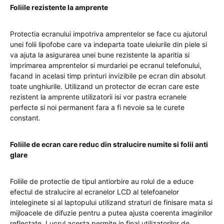
Foliile rezistente la amprente
Protectia ecranului impotriva amprentelor se face cu ajutorul
unei folii lipofobe care va indeparta toate uleiurile din piele si
va ajuta la asigurarea unei bune rezistente la aparitia si
imprimarea amprentelor si murdariei pe ecranul telefonului,
facand in acelasi timp printuri invizibile pe ecran din absolut
toate unghiurile. Utilizand un protector de ecran care este
rezistent la amprente utilizatorii isi vor pastra ecranele
perfecte si noi permanent fara a fi nevoie sa le curete
constant.
Foliile de ecran care reduc din stralucire numite si folii anti
glare
Foliile de protectie de tipul antiorbire au rolul de a educe
efectul de stralucire al ecranelor LCD al telefoanelor
inteleginete si al laptopului utilizand straturi de finisare mata si
mijloacele de difuzie pentru a putea ajusta coerenta imaginilor
reflectate. Lucrul acesta permite in final utilizatorilor de