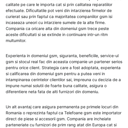
calitate pe care le importa cat si prin calitatea reparatiilor
efectuate. Dificultatile pot veni din intarzierea firmelor de
curierat sau prin faptul ca majoritatea companiilor gsm isi
incaseaza uneori cu intarziere sumele de la alte firme.
Compania ca oricare alta din domeniul gsm trece peste
aceste dificultati si se extinde in continuare intr-un ritm
multumitor.
Experienta in domeniul gsm, siguranta, beneficiile, service-ul
gsm si stocul real fac din aceasta companie un partener serios
pentru orice client. Strategia care a fost adoptata, experienta
si calificarea din domeniul gsm pentru a putea veni in
intampinarea cerintelor clientilor sai, impreuna cu decizia de a
impune numai solutii de foarte buna calitate, asigura o
diferentiere neta fata de alti furnizori din domeniu.
Un alt avantaj care asigura permanenta pe primele locuri din
Romania o reprezinta faptul ca Telefoane gsm este importator
direct de piese si accesorii gsm. Compania are incheiate
parteneriate cu furnizori de prim rang atat din Europa cat si