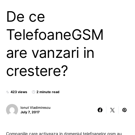
De ce
TelefoaneGSM
are vanzari in
crestere?
423 views
2 minute read
Ionut Vladimirescu
July 7, 2017
Companiile care activeaza in domeniul telefoanelor gsm au