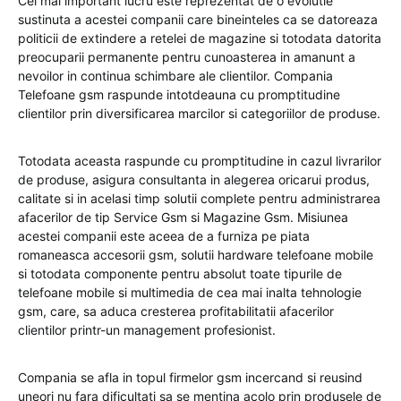
Cel mai important lucru este reprezentat de o evolutie
sustinuta a acestei companii care bineinteles ca se datoreaza
politicii de extindere a retelei de magazine si totodata datorita
preocuparii permanente pentru cunoasterea in amanunt a
nevoilor in continua schimbare ale clientilor. Compania
Telefoane gsm raspunde intotdeauna cu promptitudine
clientilor prin diversificarea marcilor si categoriilor de produse.
Totodata aceasta raspunde cu promptitudine in cazul livrarilor
de produse, asigura consultanta in alegerea oricarui produs,
calitate si in acelasi timp solutii complete pentru administrarea
afacerilor de tip Service Gsm si Magazine Gsm. Misiunea
acestei companii este aceea de a furniza pe piata
romaneasca accesorii gsm, solutii hardware telefoane mobile
si totodata componente pentru absolut toate tipurile de
telefoane mobile si multimedia de cea mai inalta tehnologie
gsm, care, sa aduca cresterea profitabilitatii afacerilor
clientilor printr-un management profesionist.
Compania se afla in topul firmelor gsm incercand si reusind
uneori nu fara dificultati sa se mentina acolo prin produsele de