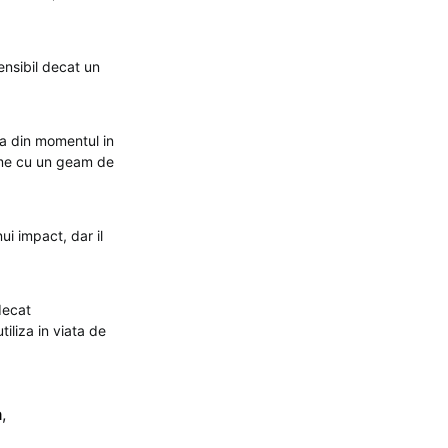
ensibil decat un
nca din momentul in
nume cu un geam de
ui impact, dar il
decat
iliza in viata de
a
,