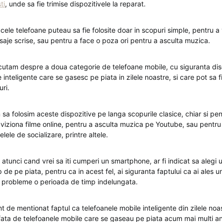
ti
, unde sa fie trimise dispozitivele la reparat.
cele telefoane puteau sa fie folosite doar in scopuri simple, pentru a 
esaje scrise, sau pentru a face o poza ori pentru a asculta muzica.
cutam despre a doua categorie de telefoane mobile, cu siguranta d
 inteligente care se gasesc pe piata in zilele noastre, si care pot sa fi
ri.
 sa folosim aceste dispozitive pe langa scopurile clasice, chiar si pe
 viziona filme online, pentru a asculta muzica pe Youtube, sau pentru
elele de socializare, printre altele.
tunci cand vrei sa iti cumperi un smartphone, ar fi indicat sa alegi 
de pe piata, pentru ca in acest fel, ai siguranta faptului ca ai ales u
 probleme o perioada de timp indelungata.
t de mentionat faptul ca telefoanele mobile inteligente din zilele noast
ata de telefoanele mobile care se gaseau pe piata acum mai multi ani