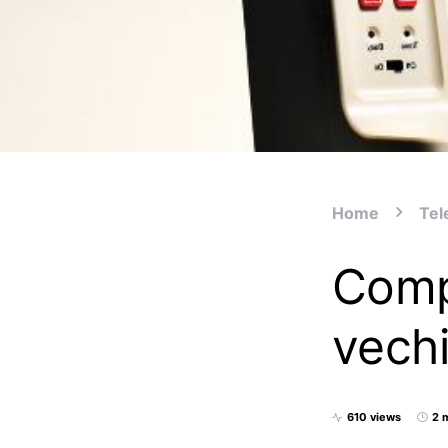
Home
Tel
Compa
vechi
610 views
2 