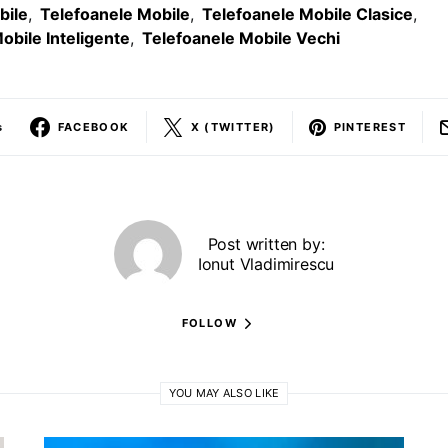
bile
,
Telefoanele Mobile
,
Telefoanele Mobile Clasice
,
obile Inteligente
,
Telefoanele Mobile Vechi
s
FACEBOOK
X (TWITTER)
PINTEREST
Post written by:
Ionut Vladimirescu
FOLLOW
YOU MAY ALSO LIKE