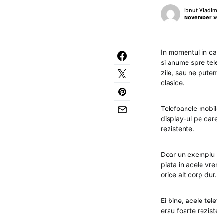
Ionut Vladim
November 9
In momentul in ca
si anume spre tel
zile, sau ne putem
clasice.
Telefoanele mobil
display-ul pe care
rezistente.
Doar un exemplu f
piata in acele vr
orice alt corp dur.
Ei bine, acele tel
erau foarte rezis