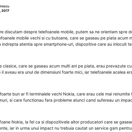
irescu
, 2017
re discutam despre telefoanele mobile, putem sa ne orientam spre dou
efoanele mobile vechi si cu butoane, care se gaseau pe piata acum m
 indrepta atentia spre smartphone-uri, dispozitive care au inlocuit t
e clasice, care se gaseau acum multi ani pe piata, erau prevazute cu
 il aveau era unul de dimensiuni foarte mici, iar telefoanele acelea er
oarte bun ar fi terminalele vechi Nokia, care erau cele mai renumite
emuri, si care functionau fara probleme atunci cand sufereau un impac
efoane Nokia, la fel ca si dispozitivele altor producatori care se gasea
tente, iar in urma unui impact nu trebuia cautat un service gsm pentr