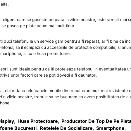
alta.
nteligent care se gaseste pe piata in zilele noastre, este si mult mai s
e se gasea pe piata acum mai mult timp.
iti duci telefonu la un service gsm pentru a fi reparat, ar fi bine ca i
elefonul, sa il echipezi cu accesoriile de protectie compatibile, si a
smartphone, si cu o husa protectoare.
rii sunt ideale pentru ca iti protejeaza telefonul in eventualitatea un
triva unor factori care se pot dovedi a fi daunatori.
sa, chiar daca telefoanele mobile din trecut erau mult mai rezistente 
in zilele noastre, trebuie sa ne bucuram ca avem posibilitatea de a ut
phone.
isplay
,
Husa Protectoare
,
Producator De Top De Pe Piat
efoane Bucuresti
,
Retelele De Socializare
,
Smartphone
,