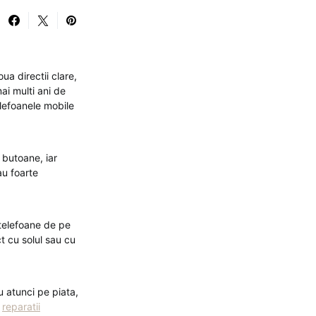
a directii clare,
ai multi ani de
elefoanele mobile
 butoane, iar
au foarte
 telefoane de pe
t cu solul sau cu
u atunci pe piata,
u
reparatii