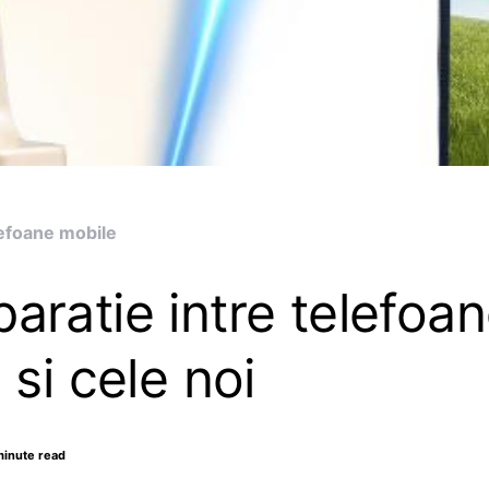
efoane mobile
ratie intre telefoan
 si cele noi
minute read