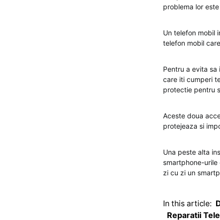
problema lor este 
Un telefon mobil i
telefon mobil car
Pentru a evita sa 
care iti cumperi t
protectie pentru 
Aceste doua acceso
protejeaza si impo
Una peste alta in
smartphone-urile d
zi cu zi un smart
In this article:
D
Reparatii Tel