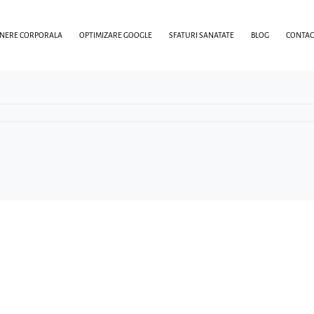
INERE CORPORALA
OPTIMIZARE GOOGLE
SFATURI SANATATE
BLOG
CONTAC