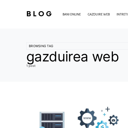
BLOG
BANI ONLINE
GAZDUIRE WEB
INTRET
BROWSING TAG
gazduirea web
1 post