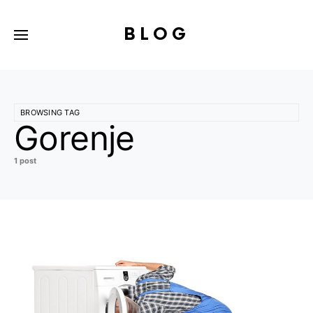
BLOG
BROWSING TAG
Gorenje
1 post