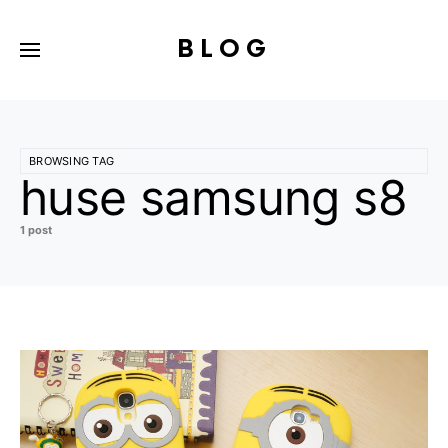
BLOG
BROWSING TAG
huse samsung s8
1 post