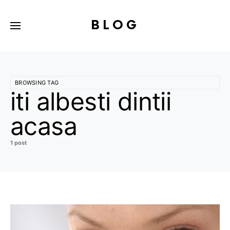
BLOG
BROWSING TAG
iti albesti dintii
acasa
1 post