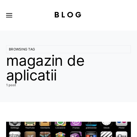
BLOG
BROWSING TAG
magazin de
aplicatii
1 post