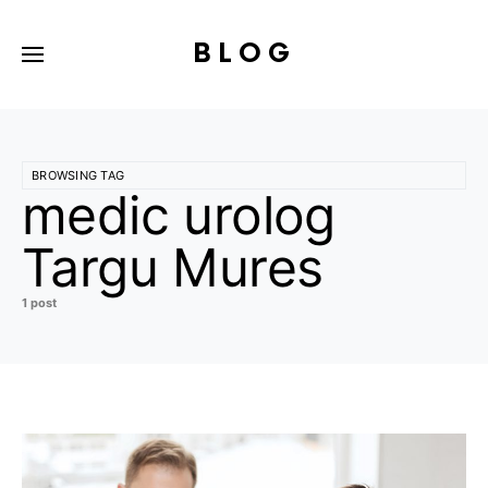
BLOG
BROWSING TAG
medic urolog
Targu Mures
1 post