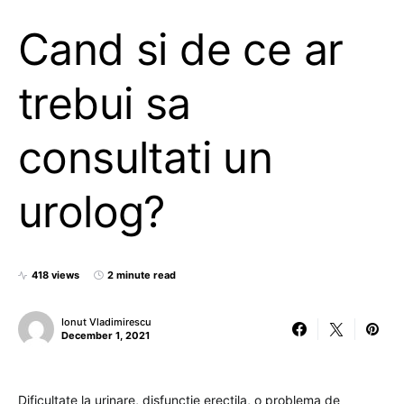
Cand si de ce ar
trebui sa
consultati un
urolog?
418 views
2 minute read
Ionut Vladimirescu
December 1, 2021
Dificultate la urinare, disfunctie erectila, o problema de