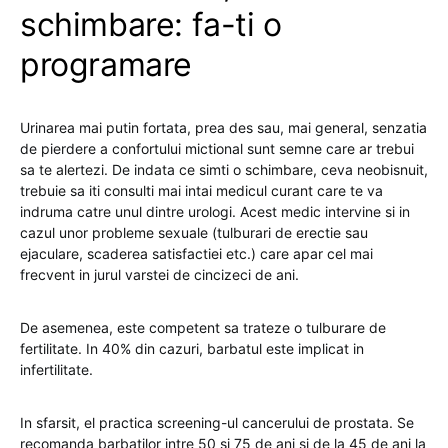
schimbare: fa-ti o
programare
Urinarea mai putin fortata, prea des sau, mai general, senzatia
de pierdere a confortului mictional sunt semne care ar trebui
sa te alertezi. De indata ce simti o schimbare, ceva neobisnuit,
trebuie sa iti consulti mai intai medicul curant care te va
indruma catre unul dintre urologi. Acest medic intervine si in
cazul unor probleme sexuale (tulburari de erectie sau
ejaculare, scaderea satisfactiei etc.) care apar cel mai
frecvent in jurul varstei de cincizeci de ani.
De asemenea, este competent sa trateze o tulburare de
fertilitate. In 40% din cazuri, barbatul este implicat in
infertilitate.
In sfarsit, el practica screening-ul cancerului de prostata. Se
recomanda barbatilor intre 50 si 75 de ani si de la 45 de ani la