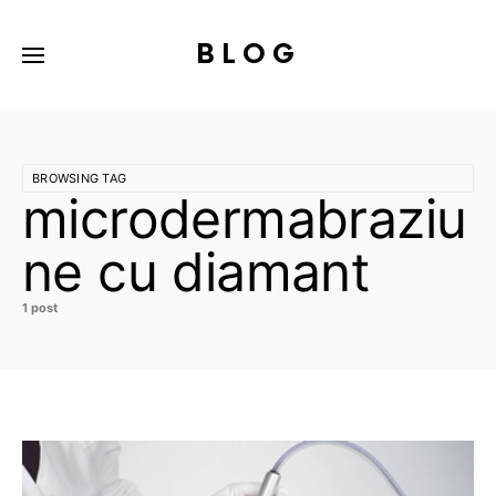
BLOG
BROWSING TAG
microdermabraziu
ne cu diamant
1 post