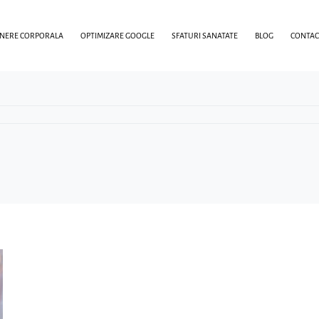
INERE CORPORALA
OPTIMIZARE GOOGLE
SFATURI SANATATE
BLOG
CONTAC