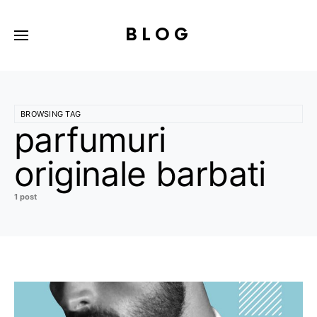
BLOG
BROWSING TAG
parfumuri
originale barbati
1 post