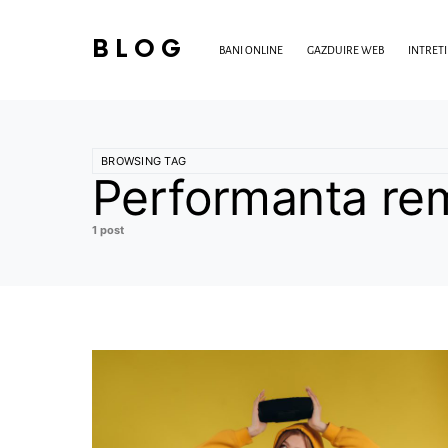
BLOG
BANI ONLINE
GAZDUIRE WEB
INTRET
BROWSING TAG
Performanta re
1 post