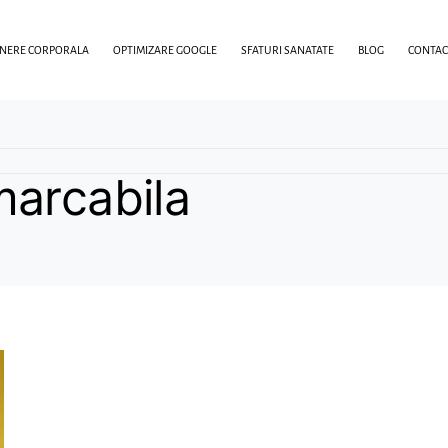
INERE CORPORALA
OPTIMIZARE GOOGLE
SFATURI SANATATE
BLOG
CONTAC
marcabila