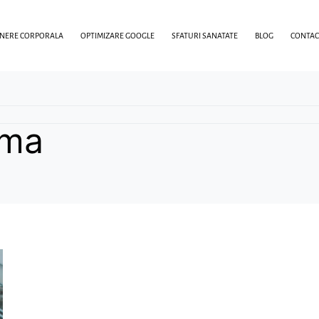
INERE CORPORALA
OPTIMIZARE GOOGLE
SFATURI SANATATE
BLOG
CONTAC
ama