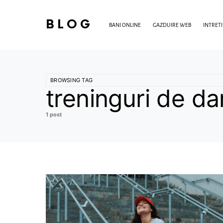
BLOG
BANI ONLINE
GAZDUIRE WEB
INTRET
BROWSING TAG
treninguri de d
1 post