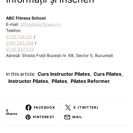
ABC Fitness School
E-mail:
office@abcfitness.ro
Telefon:
0755.118.001
/
0761.393.358
/
0735.847.533
Adresă: Strada Frații Buzești nr. 68, Sector 5, București
In this article:
Curs Instructor Pilates
,
Curs Pilates
,
Instructor Pilates
,
Pilates
,
Pilates Reformer
FACEBOOK
X (TWITTER)
0
Shares
PINTEREST
MAIL