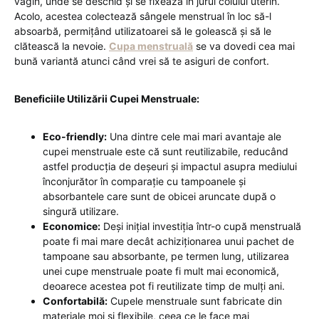
vagin, unde se deschid și se fixează în jurul colului uterin.
Acolo, acestea colectează sângele menstrual în loc să-l
absoarbă, permițând utilizatoarei să le golească și să le
clătească la nevoie.
Cupa menstruală
se va dovedi cea mai
bună variantă atunci când vrei să te asiguri de confort.
Beneficiile Utilizării Cupei Menstruale:
Eco-friendly:
Una dintre cele mai mari avantaje ale
cupei menstruale este că sunt reutilizabile, reducând
astfel producția de deșeuri și impactul asupra mediului
înconjurător în comparație cu tampoanele și
absorbantele care sunt de obicei aruncate după o
singură utilizare.
Economice:
Deși inițial investiția într-o cupă menstruală
poate fi mai mare decât achiziționarea unui pachet de
tampoane sau absorbante, pe termen lung, utilizarea
unei cupe menstruale poate fi mult mai economică,
deoarece acestea pot fi reutilizate timp de mulți ani.
Confortabilă:
Cupele menstruale sunt fabricate din
materiale moi și flexibile, ceea ce le face mai