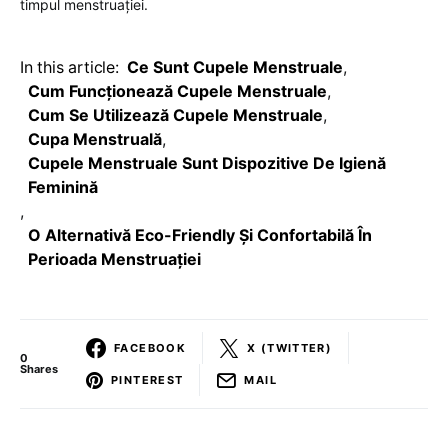
timpul menstruației.
In this article:
Ce Sunt Cupele Menstruale
,
Cum Funcționează Cupele Menstruale
,
Cum Se Utilizează Cupele Menstruale
,
Cupa Menstruală
,
Cupele Menstruale Sunt Dispozitive De Igienă
Feminină
,
O Alternativă Eco-Friendly Și Confortabilă În
Perioada Menstruației
FACEBOOK
X (TWITTER)
0
Shares
PINTEREST
MAIL