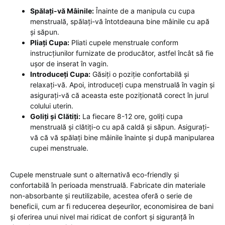
Spălați-vă Mâinile:
Înainte de a manipula cu cupa
menstruală, spălați-vă întotdeauna bine mâinile cu apă
și săpun.
Pliați Cupa:
Pliati cupele menstruale conform
instrucțiunilor furnizate de producător, astfel încât să fie
ușor de inserat în vagin.
Introduceți Cupa:
Găsiți o poziție confortabilă și
relaxați-vă. Apoi, introduceți cupa menstruală în vagin și
asigurați-vă că aceasta este poziționată corect în jurul
colului uterin.
Goliți și Clătiți:
La fiecare 8-12 ore, goliți cupa
menstruală și clătiți-o cu apă caldă și săpun. Asigurați-
vă că vă spălați bine mâinile înainte și după manipularea
cupei menstruale.
Cupele menstruale sunt o alternativă eco-friendly și
confortabilă în perioada menstruală. Fabricate din materiale
non-absorbante și reutilizabile, acestea oferă o serie de
beneficii, cum ar fi reducerea deșeurilor, economisirea de bani
și oferirea unui nivel mai ridicat de confort și siguranță în