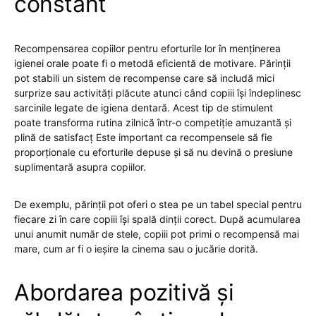
constant
Recompensarea copiilor pentru eforturile lor în menținerea
igienei orale poate fi o metodă eficientă de motivare. Părinții
pot stabili un sistem de recompense care să includă mici
surprize sau activități plăcute atunci când copiii își îndeplinesc
sarcinile legate de igiena dentară. Acest tip de stimulent
poate transforma rutina zilnică într-o competiție amuzantă și
plină de satisfacț Este important ca recompensele să fie
proporționale cu eforturile depuse și să nu devină o presiune
suplimentară asupra copiilor.
De exemplu, părinții pot oferi o stea pe un tabel special pentru
fiecare zi în care copiii își spală dinții corect. După acumularea
unui anumit număr de stele, copiii pot primi o recompensă mai
mare, cum ar fi o ieșire la cinema sau o jucărie dorită.
Abordarea pozitivă și