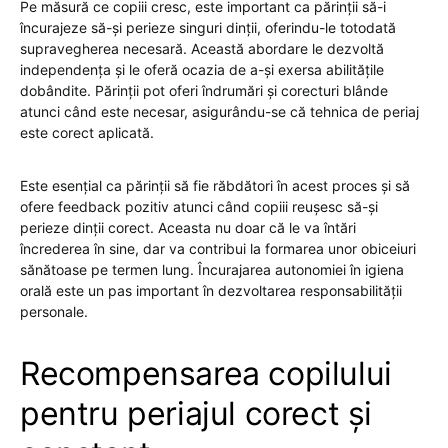
Pe măsură ce copiii cresc, este important ca părinții să-i
încurajeze să-și perieze singuri dinții, oferindu-le totodată
supravegherea necesară. Această abordare le dezvoltă
independența și le oferă ocazia de a-și exersa abilitățile
dobândite. Părinții pot oferi îndrumări și corecturi blânde
atunci când este necesar, asigurându-se că tehnica de periaj
este corect aplicată.
Este esențial ca părinții să fie răbdători în acest proces și să
ofere feedback pozitiv atunci când copiii reușesc să-și
perieze dinții corect. Aceasta nu doar că le va întări
încrederea în sine, dar va contribui la formarea unor obiceiuri
sănătoase pe termen lung. Încurajarea autonomiei în igiena
orală este un pas important în dezvoltarea responsabilității
personale.
Recompensarea copilului
pentru periajul corect și