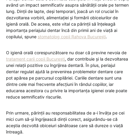
având un impact semnificativ asupra sănătății orale pe termen
lung. Dinții de lapte, deși temporari, joacă un rol crucial în
dezvoltarea vorbirii, alimentației și formării obiceiurilor de
igienă orală. De aceea, este vital ca părinții să înțeleagă
importanța periajului dentar încă din primii ani de viață ai
copilului, spune
stomatolog copii Rahova București
.
O igienă orală corespunzătoare nu doar că previne nevoia de
tratament carii copii București
, dar contribuie și la dezvoltarea
unei relații pozitive cu îngrijirea dentară. În plus, periajul
dentar regulat ajută la prevenirea problemelor dentare care
pot apărea pe parcursul copilăriei. Cariile dentare sunt una
dintre cele mai frecvente afecțiuni în rândul copiilor, iar
educarea acestora cu privire la importanța igienei orale poate
reduce semnificativ riscurile.
Prin urmare, părinții au responsabilitatea de a-i învăța pe cei
mici cum să-și îngrijească dinții corect, asigurându-se că
aceștia dezvoltă obiceiuri sănătoase care să dureze o viață
întreagă.