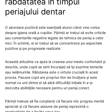
răbdătatea în timpul
periajului dentar
O abordare pozitivă este esențială atunci când vine vorba
despre igiena orală a copiilor. Părinții ar trebui să evite criticile
sau comentariile negative legate de tehnica de periaj a celor
mici. În schimb, ei ar trebui să se concentreze pe aspectele
pozitive și pe progresele realizate.
Această atitudine va ajuta la crearea unui mediu confortabil și
deschis, unde copiii se simt încurajați să își exprime temerile
sau nelămuririle. Răbdarea este o virtute crucială în acest
proces. Fiecare copil are propriul ritm de învățare și este
normal ca unii dintre ei să aibă dificultăți inițiale în a-și
dezvolta abilitățile necesare pentru un periaj corect.
Părinții trebuie să fie conștienți că fiecare mic progres merită
apreciat și că fiecare sesiune de periaj reprezintă o
oportunitate de a învăța ceva nou.