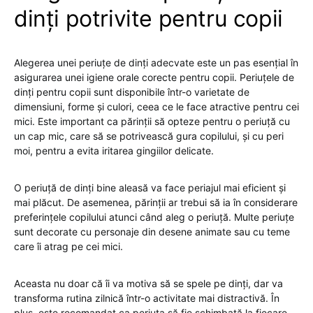
dinți potrivite pentru copii
Alegerea unei periuțe de dinți adecvate este un pas esențial în
asigurarea unei igiene orale corecte pentru copii. Periuțele de
dinți pentru copii sunt disponibile într-o varietate de
dimensiuni, forme și culori, ceea ce le face atractive pentru cei
mici. Este important ca părinții să opteze pentru o periuță cu
un cap mic, care să se potrivească gura copilului, și cu peri
moi, pentru a evita iritarea gingiilor delicate.
O periuță de dinți bine aleasă va face periajul mai eficient și
mai plăcut. De asemenea, părinții ar trebui să ia în considerare
preferințele copilului atunci când aleg o periuță. Multe periuțe
sunt decorate cu personaje din desene animate sau cu teme
care îi atrag pe cei mici.
Aceasta nu doar că îi va motiva să se spele pe dinți, dar va
transforma rutina zilnică într-o activitate mai distractivă. În
plus, este recomandat ca periuța să fie schimbată la fiecare