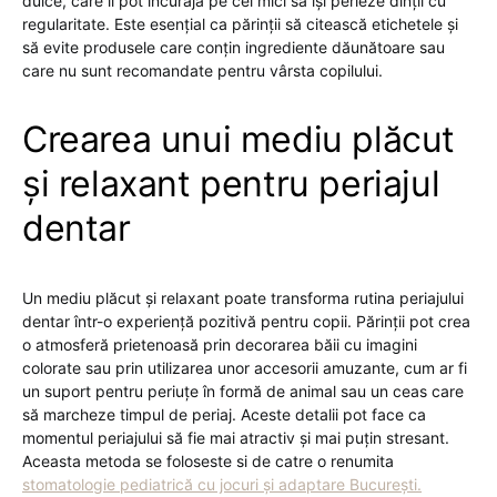
dulce, care îi pot încuraja pe cei mici să își perieze dinții cu
regularitate. Este esențial ca părinții să citească etichetele și
să evite produsele care conțin ingrediente dăunătoare sau
care nu sunt recomandate pentru vârsta copilului.
Crearea unui mediu plăcut
și relaxant pentru periajul
dentar
Un mediu plăcut și relaxant poate transforma rutina periajului
dentar într-o experiență pozitivă pentru copii. Părinții pot crea
o atmosferă prietenoasă prin decorarea băii cu imagini
colorate sau prin utilizarea unor accesorii amuzante, cum ar fi
un suport pentru periuțe în formă de animal sau un ceas care
să marcheze timpul de periaj. Aceste detalii pot face ca
momentul periajului să fie mai atractiv și mai puțin stresant.
Aceasta metoda se foloseste si de catre o renumita
stomatologie pediatrică cu jocuri și adaptare București.