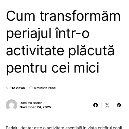
Cum transformăm
periajul într-o
activitate plăcută
pentru cei mici
112 views
8 minute read
Dumitru Bodea
November 24, 2025
Periajul dentar este o activitate esențială în viața oricărui copil,