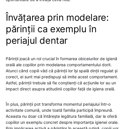
Învățarea prin modelare:
părinții ca exemplu în
periajul dentar
Părinții joacă un rol crucial în formarea obiceiurilor de igienă
orală ale copiilor prin modelarea comportamentului dorit.
Atunci când copiii văd că părinții lor își spală dinții regulat și
corect, ei sunt mai predispuși să imite acest comportament.
Astfel, părinții trebuie să fie conștienți că acțiunile lor au un
impact direct asupra atitudinii copiilor față de igiena orală.
În plus, părinții pot transforma momentul periajului într-o
activitate comună, unde toată familia participă împreună.
Aceasta nu doar că întărește legătura familială, dar le oferă
copiilor un exemplu concret despre importanța igienei orale.
Prin implicarea activă a părinților în această rutină, copiii vor