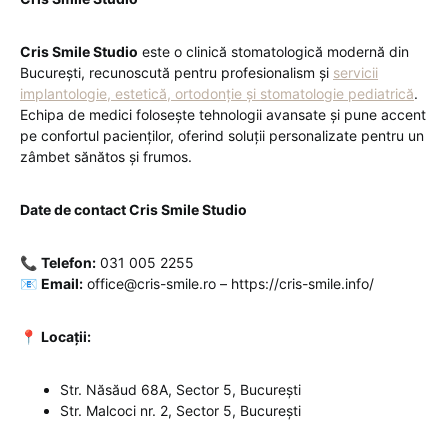
Cris Smile Studio
este o clinică stomatologică modernă din
București, recunoscută pentru profesionalism și
servicii
implantologie, estetică, ortodonție și stomatologie pediatrică
.
Echipa de medici folosește tehnologii avansate și pune accent
pe confortul pacienților, oferind soluții personalizate pentru un
zâmbet sănătos și frumos.
Date de contact Cris Smile Studio
📞
Telefon:
031 005 2255
📧
Email:
office@cris-smile.ro – https://cris-smile.info/
📍
Locații:
Str. Năsăud 68A, Sector 5, București
Str. Malcoci nr. 2, Sector 5, București