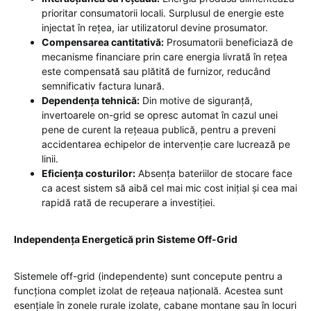
prioritar consumatorii locali. Surplusul de energie este
injectat în rețea, iar utilizatorul devine prosumator.
Compensarea cantitativă:
Prosumatorii beneficiază de
mecanisme financiare prin care energia livrată în rețea
este compensată sau plătită de furnizor, reducând
semnificativ factura lunară.
Dependența tehnică:
Din motive de siguranță,
invertoarele on-grid se opresc automat în cazul unei
pene de curent la rețeaua publică, pentru a preveni
accidentarea echipelor de intervenție care lucrează pe
linii.
Eficiența costurilor:
Absența bateriilor de stocare face
ca acest sistem să aibă cel mai mic cost inițial și cea mai
rapidă rată de recuperare a investiției.
Independența Energetică prin Sisteme Off-Grid
Sistemele off-grid (independente) sunt concepute pentru a
funcționa complet izolat de rețeaua națională. Acestea sunt
esențiale în zonele rurale izolate, cabane montane sau în locuri