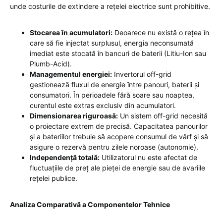
unde costurile de extindere a rețelei electrice sunt prohibitive.
Stocarea în acumulatori:
Deoarece nu există o rețea în
care să fie injectat surplusul, energia neconsumată
imediat este stocată în bancuri de baterii (Litiu-Ion sau
Plumb-Acid).
Managementul energiei:
Invertorul off-grid
gestionează fluxul de energie între panouri, baterii și
consumatori. În perioadele fără soare sau noaptea,
curentul este extras exclusiv din acumulatori.
Dimensionarea riguroasă:
Un sistem off-grid necesită
o proiectare extrem de precisă. Capacitatea panourilor
și a bateriilor trebuie să acopere consumul de vârf și să
asigure o rezervă pentru zilele noroase (autonomie).
Independență totală:
Utilizatorul nu este afectat de
fluctuațiile de preț ale pieței de energie sau de avariile
rețelei publice.
Analiza Comparativă a Componentelor Tehnice