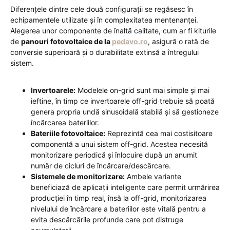
Diferențele dintre cele două configurații se regăsesc în
echipamentele utilizate și în complexitatea mentenanței.
Alegerea unor componente de înaltă calitate, cum ar fi kiturile
de
panouri fotovoltaice de la
pedavo.ro
, asigură o rată de
conversie superioară și o durabilitate extinsă a întregului
sistem.
Invertoarele:
Modelele on-grid sunt mai simple și mai
ieftine, în timp ce invertoarele off-grid trebuie să poată
genera propria undă sinusoidală stabilă și să gestioneze
încărcarea bateriilor.
Bateriile fotovoltaice:
Reprezintă cea mai costisitoare
componentă a unui sistem off-grid. Acestea necesită
monitorizare periodică și înlocuire după un anumit
număr de cicluri de încărcare/descărcare.
Sistemele de monitorizare:
Ambele variante
beneficiază de aplicații inteligente care permit urmărirea
producției în timp real, însă la off-grid, monitorizarea
nivelului de încărcare a bateriilor este vitală pentru a
evita descărcările profunde care pot distruge