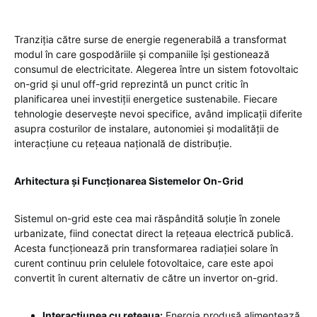
Tranziția către surse de energie regenerabilă a transformat
modul în care gospodăriile și companiile își gestionează
consumul de electricitate. Alegerea între un sistem fotovoltaic
on-grid și unul off-grid reprezintă un punct critic în
planificarea unei investiții energetice sustenabile. Fiecare
tehnologie deservește nevoi specifice, având implicații diferite
asupra costurilor de instalare, autonomiei și modalității de
interacțiune cu rețeaua națională de distribuție.
Arhitectura și Funcționarea Sistemelor On-Grid
Sistemul on-grid este cea mai răspândită soluție în zonele
urbanizate, fiind conectat direct la rețeaua electrică publică.
Acesta funcționează prin transformarea radiației solare în
curent continuu prin celulele fotovoltaice, care este apoi
convertit în curent alternativ de către un invertor on-grid.
Interacțiunea cu rețeaua:
Energia produsă alimentează