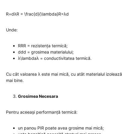
R=dλR = \frac{d}{\lambda}R=λd​
Unde:
RRR = rezistența termică;
ddd = grosimea materialului;
λ\lambdaλ = conductivitatea termică.
Cu cât valoarea λ este mai mică, cu atât materialul izolează
mai bine.
Grosimea Necesara
Pentru aceeași performanță termică:
un panou PIR poate avea grosime mai mică;