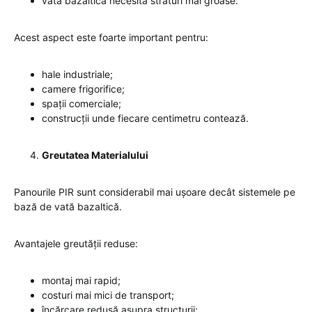
vata bazaltică necesită straturi mai groase.
Acest aspect este foarte important pentru:
hale industriale;
camere frigorifice;
spații comerciale;
construcții unde fiecare centimetru contează.
Greutatea Materialului
Panourile PIR sunt considerabil mai ușoare decât sistemele pe
bază de vată bazaltică.
Avantajele greutății reduse:
montaj mai rapid;
costuri mai mici de transport;
încărcare redusă asupra structurii;