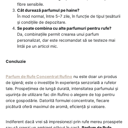
fibre sensibile.
Cât durează parfumul pe haine?
În mod normal, între 5–7 zile, în funcție de tipul țesăturii
și condițiile de depozitare.
Se poate combina cu alte parfumuri pentru rufe?
Da, combinațiile permit crearea unui parfum
personalizat, dar este recomandat să se testeze mai
întâi pe un articol mic.
Concluzie
Parfum de Rufe Concentrat Rufino
nu este doar un produs
de igienă; este o investiție în experiența senzorială a rufelor
tale. Prospețimea de lungă durată, intensitatea parfumului și
ușurința de utilizare fac din Rufino o alegere de top pentru
orice gospodărie. Datorită formulei concentrate, fiecare
picătură oferă maximul de aromă, eficiență și valoare.
Indiferent dacă vrei să impresionezi prin rufe mereu proaspete
sau să creezi un ambient plăcut în casă,
Parfum de Rufe