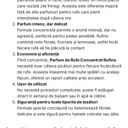
care rezistă zile întregi. Aceasta este diferența majoră
față de alte parfumuri pentru rufe care pierd
intensitatea după câteva ore.
Parfum intens, dar delicat
Formula concentrată permite o aromă intensă, dar nu
agresivă, perfectă pentru pielea sensibilă. Rufino
combină note florale, fructate și lemnoase, astfel încât
fiecare rufă să fie plăcută la contact.
Economie și eficiență
Fiind concentrat,
Parfum de Rufe Concentrat Rufino
necesită doar câteva picături pentru fiecare încărcătură
de rufe. Aceasta înseamnă mai multe spălări cu același
flacon, oferind un raport calitate-preț excelent.
Ușor de utilizat
Nu necesită proceduri complicate; poate fi adăugat
direct în sertarul de balsam sau în apă la clătire.
Siguranță pentru toate tipurile de țesături
Formula special concepută nu deteriorează fibrele
delicate și este sigură pentru hainele colorate sau albe.