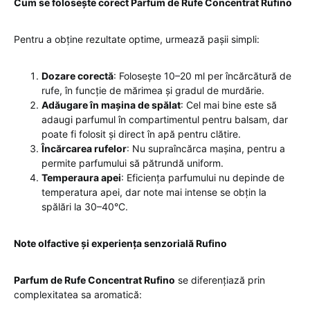
Cum se folosește corect Parfum de Rufe Concentrat Rufino
Pentru a obține rezultate optime, urmează pașii simpli:
Dozare corectă
: Folosește 10–20 ml per încărcătură de
rufe, în funcție de mărimea și gradul de murdărie.
Adăugare în mașina de spălat
: Cel mai bine este să
adaugi parfumul în compartimentul pentru balsam, dar
poate fi folosit și direct în apă pentru clătire.
Încărcarea rufelor
: Nu supraîncărca mașina, pentru a
permite parfumului să pătrundă uniform.
Temperaura apei
: Eficiența parfumului nu depinde de
temperatura apei, dar note mai intense se obțin la
spălări la 30–40°C.
Note olfactive și experiența senzorială Rufino
Parfum de Rufe Concentrat Rufino
se diferențiază prin
complexitatea sa aromatică: