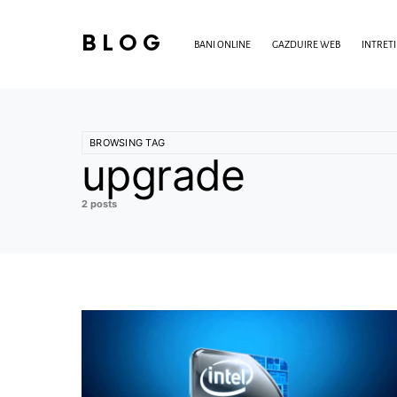
BLOG
BANI ONLINE
GAZDUIRE WEB
INTRET
BROWSING TAG
upgrade
2 posts