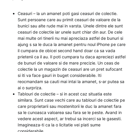
Ceasuri – la un amanet poti gasi ceasuri de colectie.
Sunt persoane care au primit ceasuri de valoare de la
bunici sau alte rude mai in varsta. Unele dintre ele sunt
ceasuri de colectie iar unele sunt chiar din aur. De cele
mai multe ori tinerii nu mai apreciaza astfel de bunuri si
ajung s sa le duca la amanet pentru noul iPhone pe care
il cumpara de obicei second hand doar ca sa vada
prietenii ca il au. Il poti cumpara tu daca apreciezi astfel
de bunuri de valoare si de mare precizie. Un ceas de
colectie la un magazin de ceasuri are un pret sufocant
si iti va face gauri in buget considerabile. Iti
reocmandam sa cauti mai intai la amanet, s-ar putea sa
ai o surpriza.
Tablouri de colectie – si in acest caz situatia este
similara. Sunt case vechi care au tablouri de colectie pe
care proprietarii sau mostenitorii le duc la amanet fara
sa le cunoasca valoarea sau fara se le peste. Avand in
vedere acest aspect, ar trebui sa incerci sa le gasesti.
Imagineaza-ti ca la o licitatie vei plati sume
considerabile.