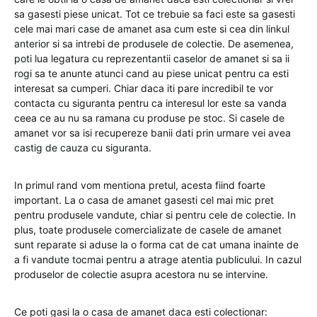
sa gasesti piese unicat. Tot ce trebuie sa faci este sa gasesti
cele mai mari case de amanet asa cum este si cea din linkul
anterior si sa intrebi de produsele de colectie. De asemenea,
poti lua legatura cu reprezentantii caselor de amanet si sa ii
rogi sa te anunte atunci cand au piese unicat pentru ca esti
interesat sa cumperi. Chiar daca iti pare incredibil te vor
contacta cu siguranta pentru ca interesul lor este sa vanda
ceea ce au nu sa ramana cu produse pe stoc. Si casele de
amanet vor sa isi recupereze banii dati prin urmare vei avea
castig de cauza cu siguranta.
In primul rand vom mentiona pretul, acesta fiind foarte
important. La o casa de amanet gasesti cel mai mic pret
pentru produsele vandute, chiar si pentru cele de colectie. In
plus, toate produsele comercializate de casele de amanet
sunt reparate si aduse la o forma cat de cat umana inainte de
a fi vandute tocmai pentru a atrage atentia publicului. In cazul
produselor de colectie asupra acestora nu se intervine.
Ce poti gasi la o casa de amanet daca esti colectionar: