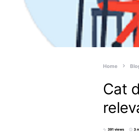
Home
Blo
Cat 
relev
391 views
3 