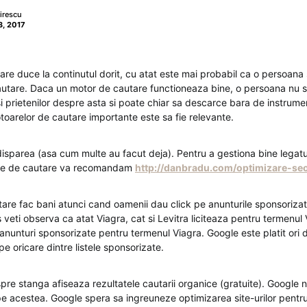
irescu
, 2017
are duce la continutul dorit, cu atat este mai probabil ca o persoana
utare. Daca un motor de cautare functioneaza bine, o persoana nu s
si prietenilor despre asta si poate chiar sa descarce bara de instrume
toarelor de cautare importante este sa fie relevante.
disparea (asa cum multe au facut deja). Pentru a gestiona bine legatur
ele de cautare va recomandam
http://danbradu.com/optimizare-seo
are fac bani atunci cand oamenii dau click pe anunturile sponsorizate
s veti observa ca atat Viagra, cat si Levitra liciteaza pentru termenul
anunturi sponsorizate pentru termenul Viagra. Google este platit ori d
pe oricare dintre listele sponsorizate.
pre stanga afiseaza rezultatele cautarii organice (gratuite). Google n
pe acestea. Google spera sa ingreuneze optimizarea site-urilor pentr