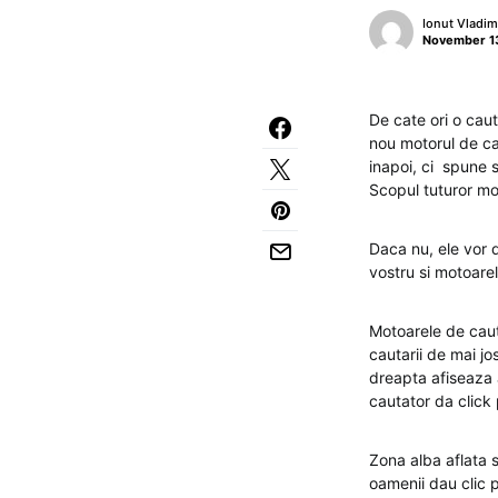
Ionut Vladim
November 13
De cate ori o caut
nou motorul de ca
inapoi, ci spune 
Scopul tuturor mo
Daca nu, ele vor 
vostru si motoar
Motoarele de caut
cautarii de mai jo
dreapta afiseaza 
cautator da click 
Zona alba aflata s
oamenii dau clic 