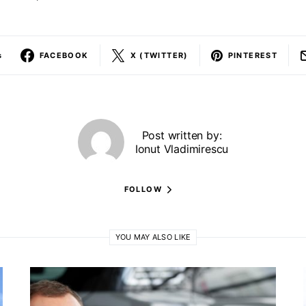
s
FACEBOOK
X (TWITTER)
PINTEREST
Post written by:
Ionut Vladimirescu
FOLLOW
YOU MAY ALSO LIKE