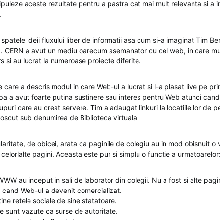
ipuleze aceste rezultate pentru a pastra cat mai mult relevanta si a i
.
 spatele ideii fluxului liber de informatii asa cum si-a imaginat Tim B
. CERN a avut un mediu oarecum asemanator cu cel web, in ​​care mu
s si au lucrat la numeroase proiecte diferite.
e care a descris modul in care Web-ul a lucrat si l-a plasat live pe pri
opa a avut foarte putina sustinere sau interes pentru Web atunci cand
upuri care au creat servere. Tim a adaugat linkuri la locatiile lor de p
noscut sub denumirea de Biblioteca virtuala.
laritate, de obicei, arata ca paginile de colegiu au in mod obisnuit o
celorlalte pagini. Aceasta este pur si simplu o functie a urmatoarelor
WW au inceput in sali de laborator din colegii. Nu a fost si alte pagin
, cand Web-ul a devenit comercializat.
ine retele sociale de sine statatoare.
le sunt vazute ca surse de autoritate.