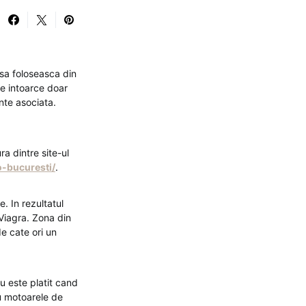
 sa foloseasca din
e intoarce doar
nte asociata.
a dintre site-ul
-bucuresti/
.
. In rezultatul
 Viagra. Zona din
e cate ori un
u este platit cand
u motoarele de