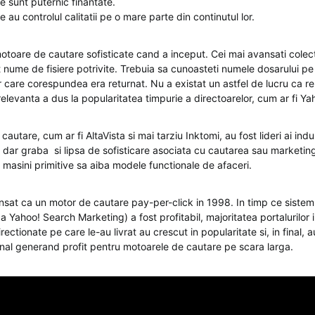
le sunt puternic finantate.
le au controlul calitatii pe o mare parte din continutul lor.
toare de cautare sofisticate cand a inceput. Cei mai avansati colecto
 nume de fisiere potrivite. Trebuia sa cunoasteti numele dosarului pe 
ier care corespundea era returnat. Nu a existat un astfel de lucru ca re
elevanta a dus la popularitatea timpurie a directoarelor, cum ar fi Ya
autare, cum ar fi AltaVista si mai tarziu Inktomi, au fost lideri ai indu
 dar graba si lipsa de sofisticare asociata cu cautarea sau marketing
 masini primitive sa aiba modele functionale de afaceri.
ansat ca un motor de cautare pay-per-click in 1998. In timp ce sistem
 Yahoo! Search Marketing) a fost profitabil, majoritatea portalurilor
irectionate pe care le-au livrat au crescut in popularitate si, in final,
onal generand profit pentru motoarele de cautare pe scara larga.