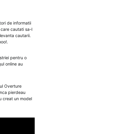
ri de informatii
care cautati sa-l
levanta cautarii.
hoo!.
striei pentru o
ul online au
ul Overture
 inca pierdeau
 au creat un model