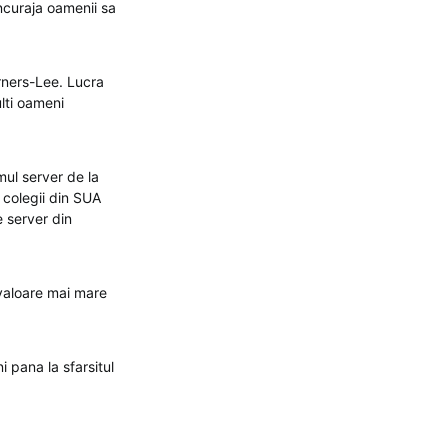
ncuraja oamenii sa
erners-Lee. Lucra
lti oameni
mul server de la
 colegii din SUA
e server din
 valoare mai mare
:
i pana la sfarsitul