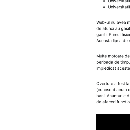
Universitati
Universitati
Web-ul nu avea mo
de atunci au gasit
gasiti. Primul fis
Aceasta lipsa de r
Multe motoare de c
perioada de timp,
impiedicat aceste
Overture a fost l
(cunoscut acum ca
bani. Anunturile d
de afaceri functi