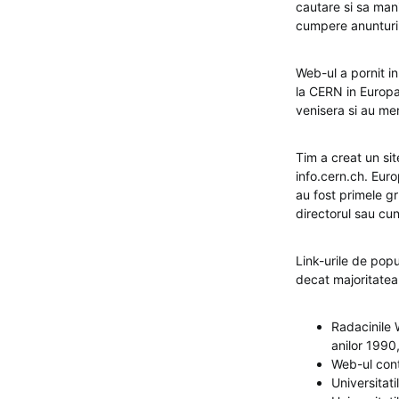
cautare si sa man
cumpere anunturi
Web-ul a pornit in
la CERN in Europa
venisera si au mer
Tim a creat un sit
info.cern.ch. Eur
au fost primele gr
directorul sau cu
Link-urile de popu
decat majoritatea 
Radacinile W
anilor 1990
Web-ul cont
Universitati