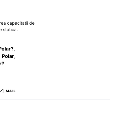
rea capacitatii de
e statica.
Polar?
,
 Polar
,
r?
MAIL