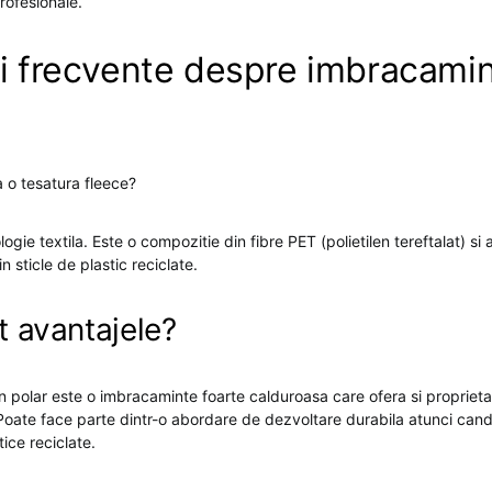
profesionale.
ri frecvente despre imbracamin
a o tesatura fleece?
gie textila. Este o compozitie din fibre PET (polietilen tereftalat) si al
in sticle de plastic reciclate.
t avantajele?
 polar este o imbracaminte foarte calduroasa care ofera si proprieta
. Poate face parte dintr-o abordare de dezvoltare durabila atunci cand
tice reciclate.