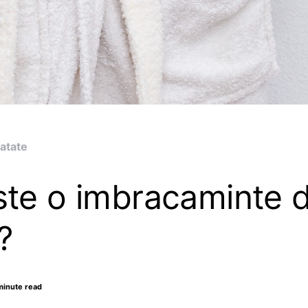
atate
ste o imbracaminte d
?
minute read