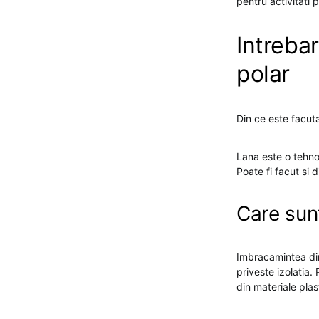
pentru activitati 
Intreba
polar
Din ce este facut
Lana este o tehnolo
Poate fi facut si d
Care sun
Imbracamintea din
priveste izolatia
din materiale plas