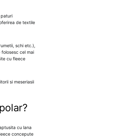
 paturi
ferirea de textile
metii, schi etc.),
e folosesc cel mai
ite cu fleece
orii si meseriasii
polar?
aptusita cu lana
 fleece concepute