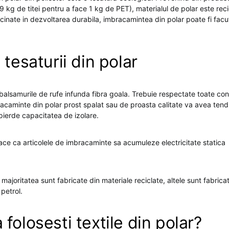
9 kg de titei pentru a face 1 kg de PET), materialul de polar este recicl
inate in dezvoltarea durabila, imbracamintea din polar poate fi facut
 tesaturii din polar
, balsamurile de rufe infunda fibra goala. Trebuie respectate toate cond
racaminte din polar prost spalat sau de proasta calitate va avea tend
pierde capacitatea de izolare.
ce ca articolele de imbracaminte sa acumuleze electricitate statica 
e majoritatea sunt fabricate din materiale reciclate, altele sunt fabrica
petrol.
folosesti textile din polar?