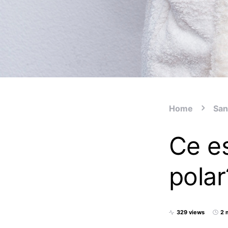
Home
San
Ce e
polar
329 views
2 