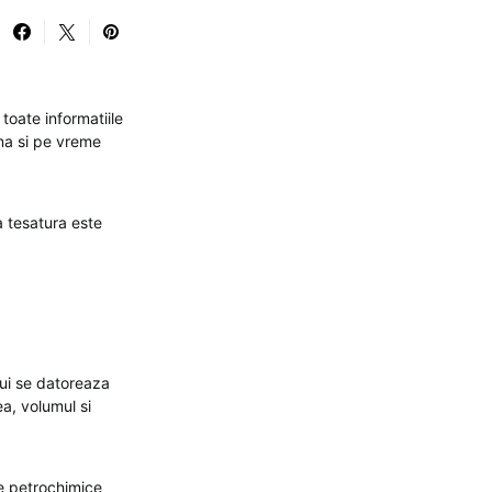
toate informatiile
rna si pe vreme
a tesatura este
lui se datoreaza
ea, volumul si
se petrochimice