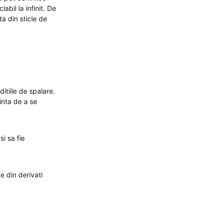
abil la infinit. De
a din sticle de
itiile de spalare.
inta de a se
si sa fie
te din derivati