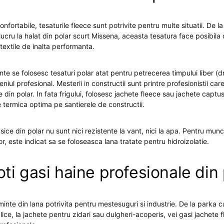
nfortabile, tesaturile fleece sunt potrivite pentru multe situatii. De la
cru la halat din polar scurt Missena, aceasta tesatura face posibila o
 textile de inalta performanta.
e se folosesc tesaturi polar atat pentru petrecerea timpului liber (dru
niul profesional. Mesterii in constructii sunt printre profesionistii car
din polar. In fata frigului, folosesc jachete fleece sau jachete captus
 termica optima pe santierele de constructii.
sice din polar nu sunt nici rezistente la vant, nici la apa. Pentru muncit
or, este indicat sa se foloseasca lana tratate pentru hidroizolatie.
ti gasi haine profesionale din 
inte din lana potrivita pentru mestesuguri si industrie. De la parka c
lice, la jachete pentru zidari sau dulgheri-acoperis, vei gasi jachete