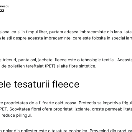
irescu
022
ional ca si in timpul liber, purtam adesea imbracaminte din lana. Iata 
 le stii despre aceasta imbracaminte, care este folosita in special ia
tricouri, pantaloni, jachete, fleece este o tehnologie textila . Aceast
 de polietilen tereftalat (PET) si alte fibre sintetice.
le tesaturii fleece
e proprietatea de a fi foarte calduroasa. Protectia sa impotriva frigu
 PET. Scovitatea fibrei ofera proprietati izolante, creste permeabilitat
i reduce pillingul.
 polar din poliester este o tesatura ecologica. Provenind din produ