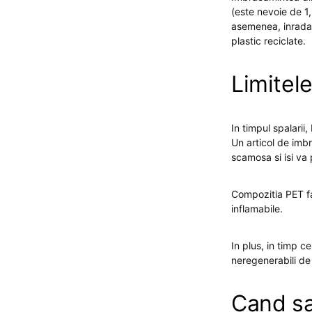
(este nevoie de 1,
asemenea, inradac
plastic reciclate.
Limitele
In timpul spalarii
Un articol de imb
scamosa si isi va 
Compozitia PET fa
inflamabile.
In plus, in timp c
neregenerabili de 
Cand sa 