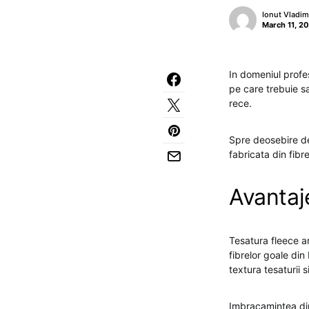
Ionut Vladim
March 11, 2
In domeniul profes
pe care trebuie sa
rece.
Spre deosebire de 
fabricata din fibre
Avantaje
Tesatura fleece ar
fibrelor goale din
textura tesaturii s
Imbracamintea din