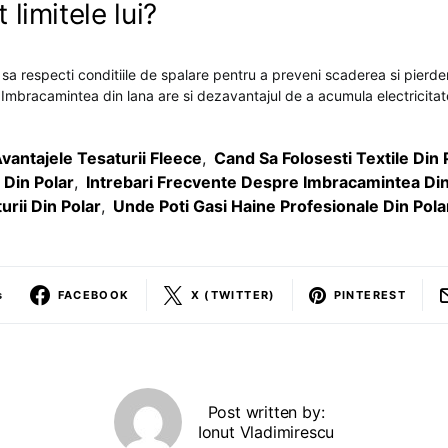
 limitele lui?
 sa respecti conditiile de spalare pentru a preveni scaderea si pierde
. Imbracamintea din lana are si dezavantajul de a acumula electricitat
vantajele Tesaturii Fleece
,
Cand Sa Folosesti Textile Din 
Din Polar
,
Intrebari Frecvente Despre Imbracamintea Din
urii Din Polar
,
Unde Poti Gasi Haine Profesionale Din Pola
s
FACEBOOK
X (TWITTER)
PINTEREST
Post written by:
Ionut Vladimirescu