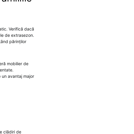
tic. Verifică dacă
ele de extrasezon.
ând părinților
eră mobilier de
entate.
ie un avantaj major
e clădiri de