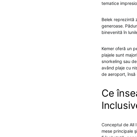
tematice impresion
Belek reprezintă z
generoase. Păduri
binevenită în lunil
Kemer oferă un pe
plajele sunt major
snorkeling sau de
având plaje cu nis
de aeroport, însă 
Ce înse
Inclusiv
Conceptul de All I
mese principale și