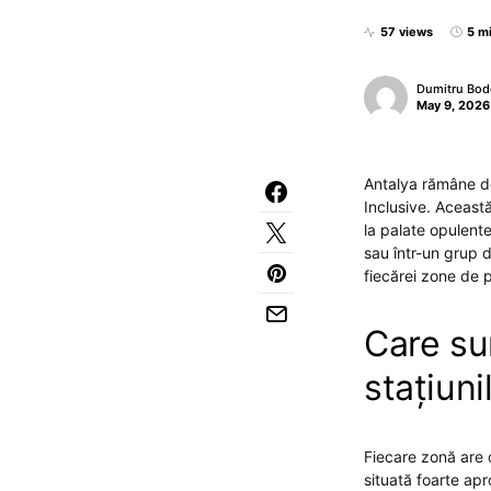
57 views
5 m
Dumitru Bod
May 9, 2026
Antalya rămâne des
Inclusive. Această
la palate opulente
sau într-un grup d
fiecărei zone de p
Care sun
stațiuni
Fiecare zonă are ca
situată foarte apr