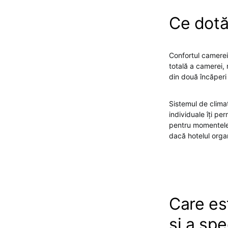
Ce dotă
Confortul camerei 
totală a camerei,
din două încăperi 
Sistemul de climat
individuale îți pe
pentru momentele 
dacă hotelul orga
Care es
și a sp