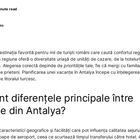
inute read
ea
tinația favorită pentru mii de turiști români care caută confortul regi
 regiune oferă o diversitate uriașă de unități de cazare, de la hotel
. Alegerea corectă depinde de prioritățile tale, fie că mergi cu famili
e prieteni. Planificarea unei
vacanțe în Antalya
începe cu înțelegerea 
e litoralul turcesc.
t diferențele principale între
le din Antalya?
racteristici geografice și facilități care pot influența calitatea sejuru
oape de aeroport, ceea ce scurtează timpul transferului către hotel. Ai