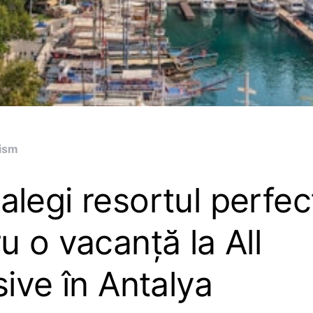
ism
legi resortul perfec
u o vacanță la All
sive în Antalya