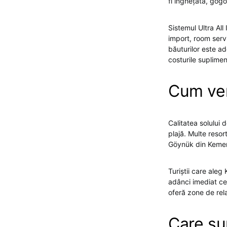
fi înghețată, gog
Sistemul Ultra All
import, room servi
băuturilor este ade
costurile suplimen
Cum veri
Calitatea solului 
plajă. Multe resor
Göynük din Kemer a
Turiștii care ale
adânci imediat ce
oferă zone de rela
Care sun