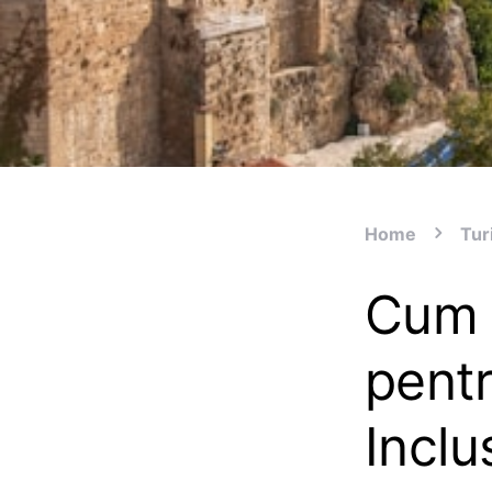
Home
Tur
Cum a
pentr
Inclu