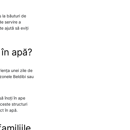
s la băuturi de
de servire a
te ajută să eviți
i în apă?
iența unei zile de
 zonele Beldibi sau
ă înoți în ape
ceste structuri
ct în apă.
amiliile