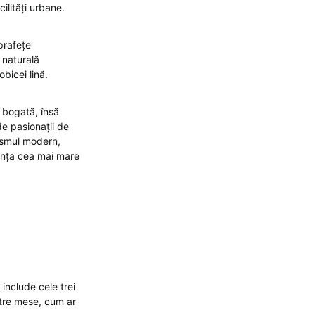
ilități urbane.
prafețe
 naturală
obicei lină.
 bogată, însă
de pasionații de
rismul modern,
tanța cea mai mare
 include cele trei
între mese, cum ar