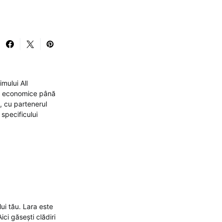
mului All
uri economice până
a, cu partenerul
specificului
lui tău. Lara este
ci găsești clădiri