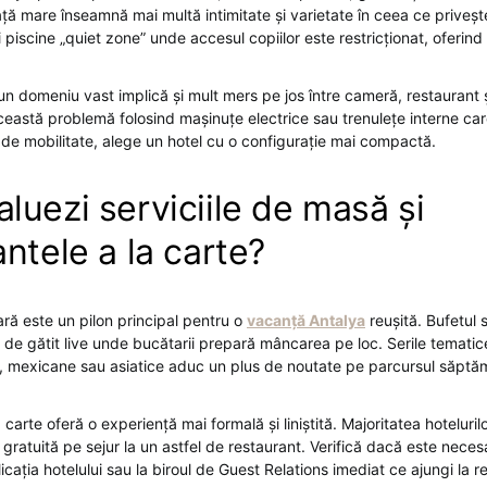
ță mare înseamnă mai multă intimitate și varietate în ceea ce priveș
i piscine „quiet zone” unde accesul copiilor este restricționat, oferind 
un domeniu vast implică și mult mers pe jos între cameră, restaurant ș
ceastă problemă folosind mașinuțe electrice sau trenulețe interne care
i de mobilitate, alege un hotel cu o configurație mai compactă.
luezi serviciile de masă și
ntele a la carte?
ară este un pilon principal pentru o
vacanță Antalya
reușită. Bufetul 
ții de gătit live unde bucătarii prepară mâncarea pe loc. Serile temati
ne, mexicane sau asiatice aduc un plus de noutate pe parcursul săptăm
 carte oferă o experiență mai formală și liniștită. Majoritatea hoteluril
 gratuită pe sejur la un astfel de restaurant. Verifică dacă este nec
licația hotelului sau la biroul de Guest Relations imediat ce ajungi la r