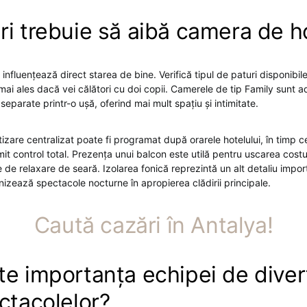
ri trebuie să aibă camera de h
influențează direct starea de bine. Verifică tipul de paturi disponibil
 mai ales dacă vei călători cu doi copii. Camerele de tip Family sun
separate printr-o ușă, oferind mai mult spațiu și intimitate.
izare centralizat poate fi programat după orarele hotelului, în timp ce
rmit control total. Prezența unui balcon este utilă pentru uscarea cost
de relaxare de seară. Izolarea fonică reprezintă un alt detaliu impor
nizează spectacole nocturne în apropierea clădirii principale.
Caută cazări în Antalya!
te importanța echipei de dive
ectacolelor?