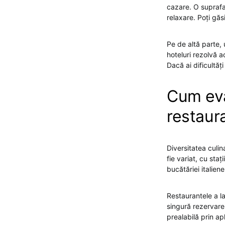
cazare. O suprafa
relaxare. Poți găs
Pe de altă parte, 
hoteluri rezolvă a
Dacă ai dificultăț
Cum eva
restaura
Diversitatea culin
fie variat, cu sta
bucătăriei italie
Restaurantele a la
singură rezervare
prealabilă prin ap