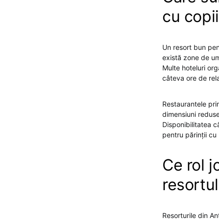
cu copi
Un resort bun pent
există zone de um
Multe hoteluri org
câteva ore de rel
Restaurantele prin
dimensiuni reduse
Disponibilitatea c
pentru părinții cu
Ce rol 
resortul
Resorturile din An