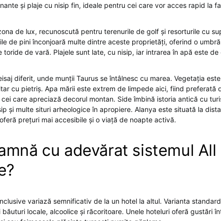
ante și plaje cu nisip fin, ideale pentru cei care vor acces rapid la fac
ona de lux, recunoscută pentru terenurile de golf și resorturile cu su
le de pini înconjoară multe dintre aceste proprietăți, oferind o umbră
e toride de vară. Plajele sunt late, cu nisip, iar intrarea în apă este de 
isaj diferit, unde munții Taurus se întâlnesc cu marea. Vegetația este
itar cu pietriș. Apa mării este extrem de limpede aici, fiind preferată 
 cei care apreciază decorul montan. Side îmbină istoria antică cu tu
ip și multe situri arheologice în apropiere. Alanya este situată la dis
oferă prețuri mai accesibile și o viață de noapte activă.
amnă cu adevărat sistemul All
e?
nclusive variază semnificativ de la un hotel la altul. Varianta standard
 băuturi locale, alcoolice și răcoritoare. Unele hoteluri oferă gustări 