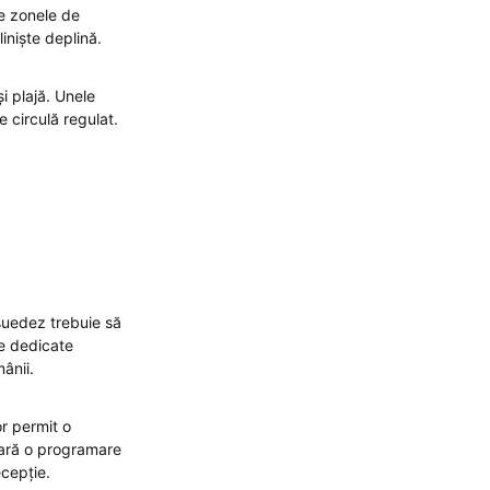
te zonele de
liniște deplină.
i plajă. Unele
 circulă regulat.
suedez trebuie să
ce dedicate
ânii.
or permit o
esară o programare
ecepție.