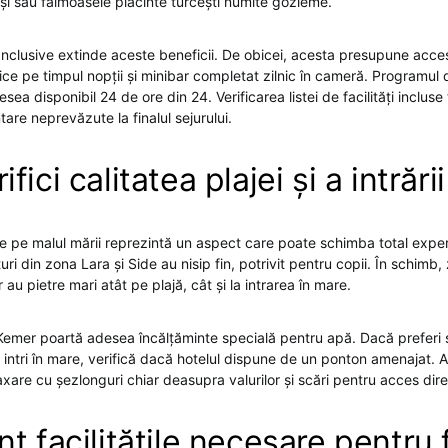
oși sau faimoasele plăcinte turcești numite gözleme.
 Inclusive extinde aceste beneficii. De obicei, acesta presupune acce
ce pe timpul nopții și minibar completat zilnic în cameră. Programul 
sea disponibil 24 de ore din 24. Verificarea listei de facilități incluse 
tare neprevăzute la finalul sejurului.
fici calitatea plajei și a intrări
de pe malul mării reprezintă un aspect care poate schimba total exper
turi din zona Lara și Side au nisip fin, potrivit pentru copii. În schimb,
u pietre mari atât pe plajă, cât și la intrarea în mare.
g Kemer poartă adesea încălțăminte specială pentru apă. Dacă preferi s
 intri în mare, verifică dacă hotelul dispune de un ponton amenajat. A
xare cu șezlonguri chiar deasupra valurilor și scări pentru acces dire
t facilitățile necesare pentru f