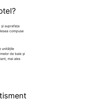
otel?
e și suprafața
t adesea compuse
 unitățile
umelor de baie și
tant, mai ales
rtisment