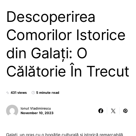
Descoperirea
Comorilor Istorice
din Galați: O
Călătorie În Trecut
431 views
5 minute read
Ionut Vladimirescu
November 10, 2023
Galați, un oraș cu o bogăție culturală și istorică remarcabilă,