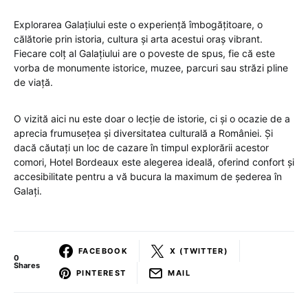
Explorarea Galațiului este o experiență îmbogățitoare, o
călătorie prin istoria, cultura și arta acestui oraș vibrant.
Fiecare colț al Galațiului are o poveste de spus, fie că este
vorba de monumente istorice, muzee, parcuri sau străzi pline
de viață.
O vizită aici nu este doar o lecție de istorie, ci și o ocazie de a
aprecia frumusețea și diversitatea culturală a României. Și
dacă căutați un loc de cazare în timpul explorării acestor
comori, Hotel Bordeaux este alegerea ideală, oferind confort și
accesibilitate pentru a vă bucura la maximum de șederea în
Galați.
FACEBOOK
X (TWITTER)
0
Shares
PINTEREST
MAIL